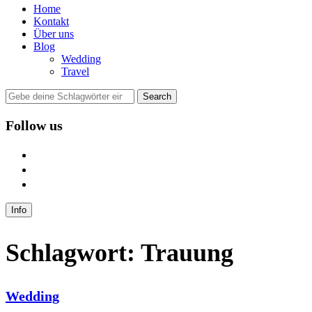
Home
Kontakt
Über uns
Blog
Wedding
Travel
Follow us
facebook
instagram
mail
Info
Schlagwort:
Trauung
Wedding